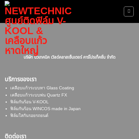
Skip
to
content
บริษัท นิวเทคนิค เวิลด์คลาสเซ็นเตอร์ คาร์โปรเท็คชั่น จำกัด
บริการของเรา
เคลือบแก้วระบบทา Glass Coating
เคลือบแก้วระบบพ่น Quartz FX
ฟิล์มกันร้อน V-KOOL
ฟิล์มกันร้อน WINCOS made in Japan
ฟิล์มใสกันรอยรถยนต์
ติดต่อเรา