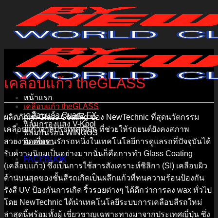
Skip
to
content
เคลือบแก้ว theGLASS
หน้าแรก
เคลือบแก้ว theGLASS
เคลือบแก้ว Quartz FX
ผลิตภัณฑ์ Glass Coating ของ NewTechnic ที่สุดนวัตกรรม
ฟิล์มกรองแสง V-Kool
เคลือบแก้วจากประเทศญี่ปุ่น ที่ช่วยให้รถยนต์ยังคงสภาพ
ฟิล์มกันร้อน WINCOS
สวยงาม เพื่อคนรักรถหนึ่งในเทคโนโลยีการดูแลรถที่ปัจจุบันได้
ติดต่อเรา
รับความนิยมเป็นอย่างมากนั่นก็คือการทำ Glass Coating
FACEBOOK
(เคลือบแก้ว) ซึ่งเป็นการใช้สารสังเคราะห์ซิลิกา (SI) เคลือบผิว
ด้านบนสุดของชั้นสีรถเกิดเป็นผลึกแก้วที่ทนความร้อนป้องกัน
รังสี UV ป้องกันการเกิด ริ้วรอยต่างๆ ได้ดีกว่าการลง wax ทั่วไป
โดย NewTechnic ได้นำเทคโนโลยีระบบการเคลือบสีรถใหม่
ล่าสุดนี้พร้อมทั้งผู้ เชี่ยวชาญเฉพาะทางมาจากประเทศญี่ปุ่น ซึ่ง