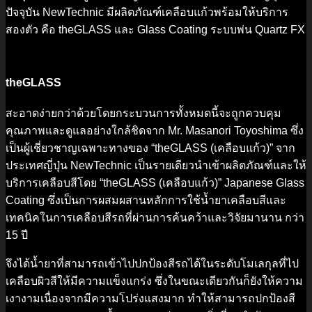
ปัจจุบัน NewTechnic มีผลิตภัณฑ์เคลือบแก้วพร้อมให้บริการ
สองตัว คือ theGLASS และ Glass Coating ระบบพ่น Quartz FX
theGLASS
สะอาดง่ายกว่าด้วยโดยกระบวนการทั้งหมดนี้จะถูกควบคุม
คุณภาพและดูแลอย่างใกล้ชิดจาก Mr. Masanori Toyoshima ซึ่ง
เป็นผู้เชี่ยวชาญเฉพาะทางของ “theGLASS (เคลือบแก้ว)” จาก
ประเทศญี่ปุ่น NewTechnic เป็นรายเดียวนำเข้าผลิตภัณฑ์และให้
บริการเคลือบสีโดย “theGLASS (เคลือบแก้ว)” Japanese Glass
Coating ซึ่งเป็นการผสมผสานหลักการใช้น้ำยาเคลือบสีและ
เทคนิคในการเคลือบสีรถที่ผ่านการค้นคว้าและวิจัยมานาน กว่า
15 ปี
จึงได้น้ำยาที่สามารถเข้าไปปกป้องสีรถได้ในระดับโมเลกุลที่ไป
เคลือบผิวสีให้มีความแข็งแกร่ง ซึ่งในขณะเดียวกันก็ยังให้ความ
เงางามเนื่องจากมีความโปร่งแสงมาก ทำให้สามารถปกป้องสี