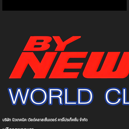
บริษัท นิวเทคนิค เวิลด์คลาสเซ็นเตอร์ คาร์โปรเท็คชั่น จำกัด